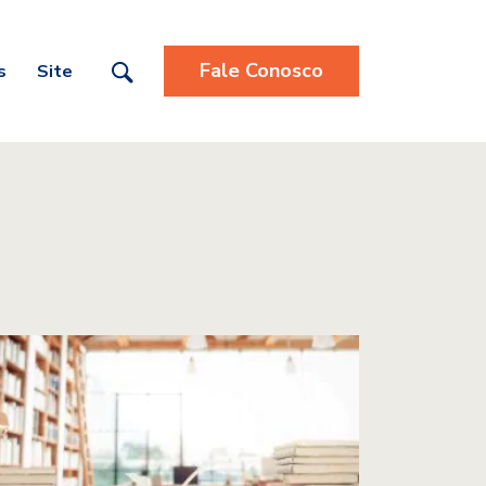
Fale Conosco
s
Site