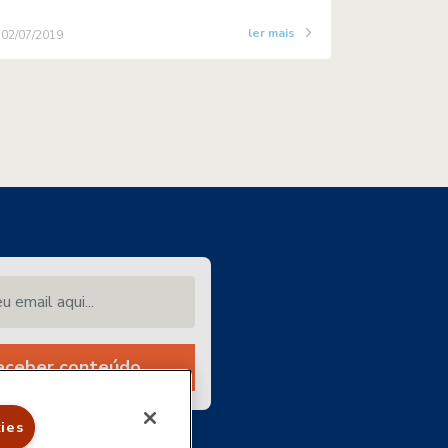
ler mais
02/07/2019
email aqui...
eceber conteúdo
ies