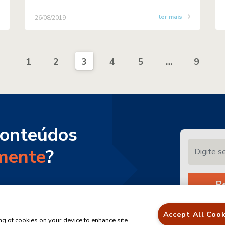
ler mais
26/08/2019
1
2
3
4
5
…
9
conteúdos
Digite seu 
mente
?
R
teúdos por e-
Accept All Cook
ing of cookies on your device to enhance site