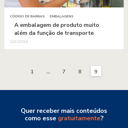
CÓDIGO DE BARRAS
EMBALAGENS
A embalagem de produto muito
além da função de transporte
22/12/2016
1
…
7
8
9
Quer receber mais conteúdos
como esse
gratuitamente
?