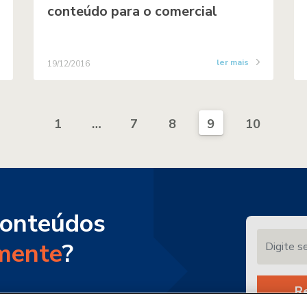
conteúdo para o comercial
ler mais
19/12/2016
1
…
7
8
9
10
conteúdos
Digite seu 
mente
?
R
teúdos por e-