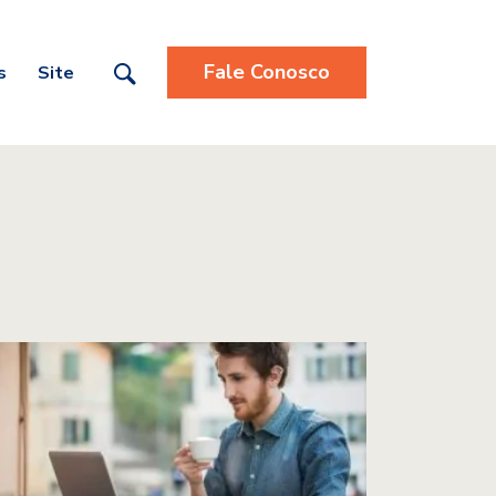
Fale Conosco
s
Site