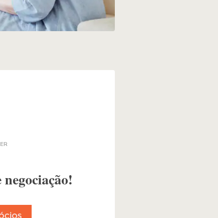
LER
e negociação!