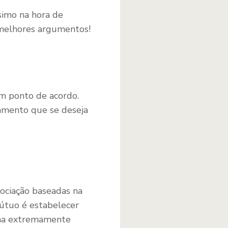
simo na hora de
s melhores argumentos!
m ponto de acordo.
namento que se deseja
ociação baseadas na
mútuo é estabelecer
orna extremamente