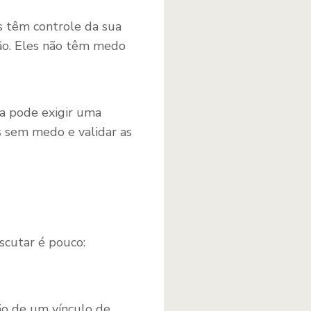
s têm controle da sua
ão. Eles não têm medo
ra pode exigir uma
s sem medo e validar as
escutar é pouco:
ão de um vínculo de