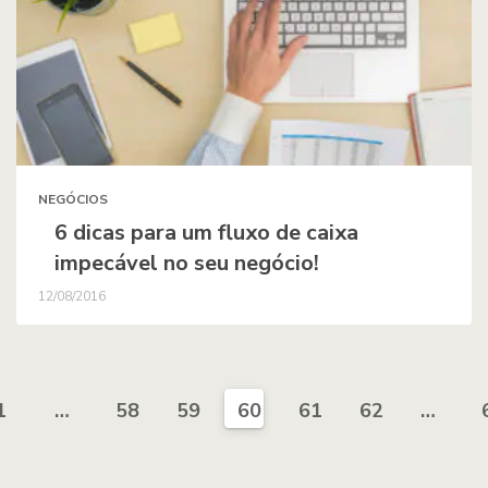
NEGÓCIOS
6 dicas para um fluxo de caixa
impecável no seu negócio!
12/08/2016
1
…
58
59
60
61
62
…