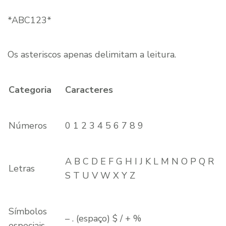
*ABC123*
Os asteriscos apenas delimitam a leitura.
Categoria
Caracteres
Números
0 1 2 3 4 5 6 7 8 9
A B C D E F G H I J K L M N O P Q R
Letras
S T U V W X Y Z
Símbolos
– . (espaço) $ / + %
especiais