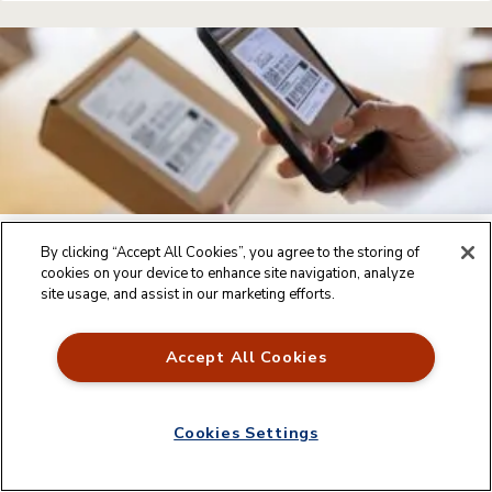
CÓDIGO DE BARRAS
By clicking “Accept All Cookies”, you agree to the storing of
cookies on your device to enhance site navigation, analyze
Como ler código de barras no celular:
site usage, and assist in our marketing efforts.
Android, iOS e como leitor no PC
27/04/2026
Accept All Cookies
Cookies Settings
Fale o que você pensa