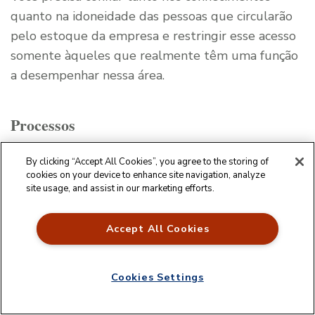
quanto na idoneidade das pessoas que circularão
pelo estoque da empresa e restringir esse acesso
somente àqueles que realmente têm uma função
a desempenhar nessa área.
Processos
Há dois níveis importantes de processos sobre os
By clicking “Accept All Cookies”, you agree to the storing of
cookies on your device to enhance site navigation, analyze
quais você deve concentrar atenções: o micro e o
site usage, and assist in our marketing efforts.
macro. O micro se refere a procedimentos e rotinas
que devem ser obrigatoriamente adotados no
Accept All Cookies
estoque toda vez que uma mercadoria entra ou sai
do setor.
Cookies Settings
O registro padronizado dos itens, com uso de