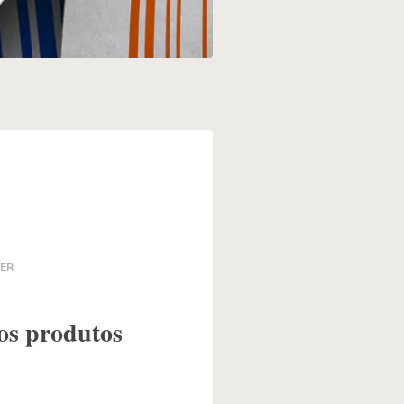
LER
os produtos