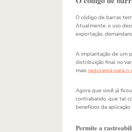
O código de barr
O código de barras tem
Atualmente, o uso dess
exportação, demandand
A implantação de um pa
distribuição final no v
mais
segurança para o 
Agora que você já fico
contrabando, que tal co
benefícios da aplicaçã
Permite a rastreabi