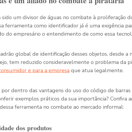
as é um aliado no combate à pirataria
 sido um divisor de águas no combate à proliferação do
a ferramenta como identificador já é uma exigência pa
o do empresário o entendimento de como essa tecnolo
drão global de identificação desses objetos, desde a 
arejo, tem reduzido consideravelmente o problema da pir
consumidor e para a empresa
que atua legalmente.
u por dentro das vantagens do uso do código de barras 
nferir exemplos práticos da sua importância? Confira a
o dessa ferramenta no combate ao mercado informal:
lidade dos produtos