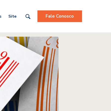
Fale Conosco
s
Site