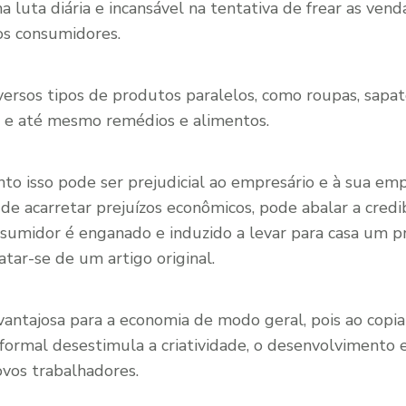
 luta diária e incansável na tentativa de frear as ven
os consumidores.
versos tipos de produtos paralelos, como roupas, sapato
s e até mesmo remédios e alimentos.
to isso pode ser prejudicial ao empresário e à sua emp
 de acarretar prejuízos econômicos, pode abalar a credib
sumidor é enganado e induzido a levar para casa um p
tar-se de um artigo original.
vantajosa para a economia de modo geral, pois ao copi
nformal desestimula a criatividade, o desenvolvimento 
ovos trabalhadores.